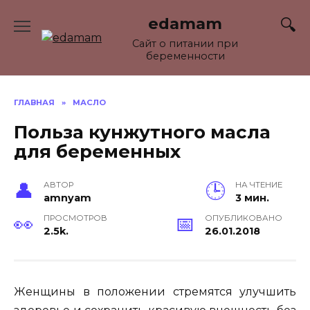
Перейти
edamam
к
содержанию
Сайт о питании при
беременности
ГЛАВНАЯ
»
МАСЛО
Польза кунжутного масла
для беременных
АВТОР
НА ЧТЕНИЕ
amnyam
3 мин.
ПРОСМОТРОВ
ОПУБЛИКОВАНО
2.5k.
26.01.2018
Женщины в положении стремятся улучшить