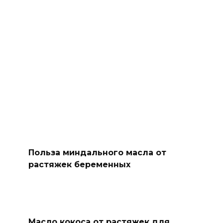
Польза миндального масла от
растяжек беременных
Масло кокоса от растяжек для