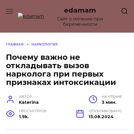
Перейти
edamam
к
содержанию
Сайт о питании при
беременности
ГЛАВНАЯ
»
НАРКОЛОГИЯ
Почему важно не
откладывать вызов
нарколога при первых
признаках интоксикации
АВТОР
НА ЧТЕНИЕ
Katerina
3 мин.
ПРОСМОТРОВ
ОПУБЛИКОВАНО
1.9k.
13.08.2024