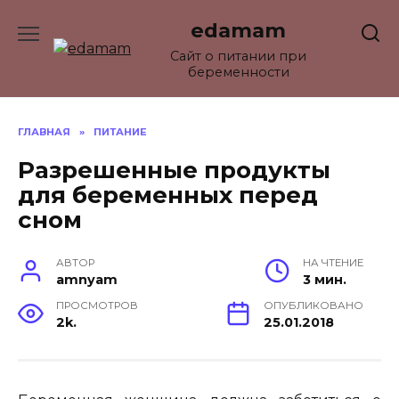
Перейти
edamam
к
содержанию
Сайт о питании при
беременности
ГЛАВНАЯ
»
ПИТАНИЕ
Разрешенные продукты
для беременных перед
сном
АВТОР
НА ЧТЕНИЕ
amnyam
3 мин.
ПРОСМОТРОВ
ОПУБЛИКОВАНО
2k.
25.01.2018