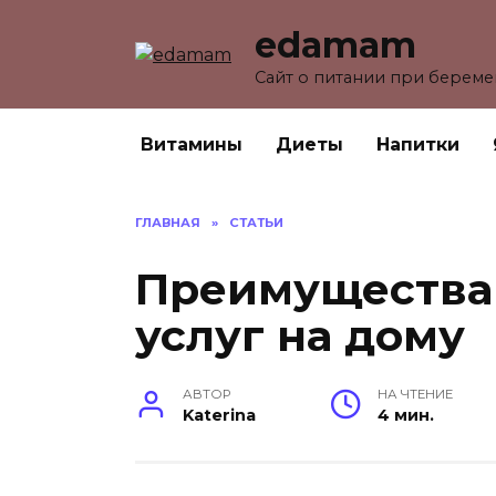
Перейти
edamam
к
содержанию
Сайт о питании при берем
Витамины
Диеты
Напитки
ГЛАВНАЯ
»
СТАТЬИ
Преимущества
услуг на дому
АВТОР
НА ЧТЕНИЕ
Katerina
4 мин.