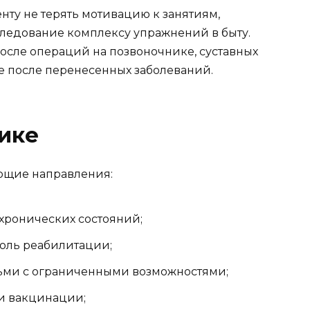
ту не терять мотивацию к занятиям,
следование комплексу упражнений в быту.
осле операций на позвоночнике, суставных
е после перенесенных заболеваний.
ике
ющие направления:
хронических состояний;
оль реабилитации;
ьми с ограниченными возможностями;
и вакцинации;