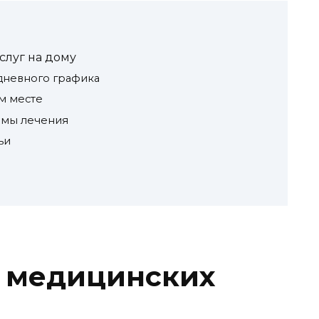
луг на дому
дневного графика
м месте
ммы лечения
ьи
 медицинских