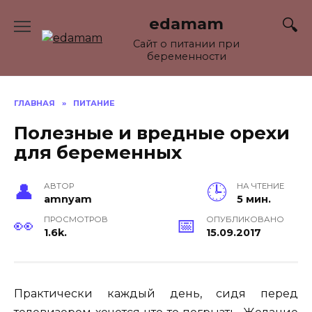
Перейти
edamam
к
содержанию
Сайт о питании при
беременности
ГЛАВНАЯ
»
ПИТАНИЕ
Полезные и вредные орехи
для беременных
АВТОР
НА ЧТЕНИЕ
amnyam
5 мин.
ПРОСМОТРОВ
ОПУБЛИКОВАНО
1.6k.
15.09.2017
Практически каждый день, сидя перед