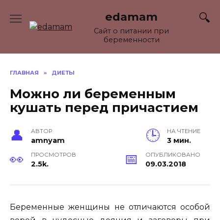
Перейти
edamam
к
содержанию
Сайт о питании при
беременности
ГЛАВНАЯ
»
ДИЕТЫ
Можно ли беременным
кушать перед причастием
АВТОР
НА ЧТЕНИЕ
amnyam
3 мин.
ПРОСМОТРОВ
ОПУБЛИКОВАНО
2.5k.
09.03.2018
Беременные женщины не отличаются особой