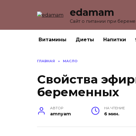
Перейти
edamam
к
содержанию
Сайт о питании при берем
Витамины
Диеты
Напитки
ГЛАВНАЯ
»
МАСЛО
Свойства эфир
беременных
АВТОР
НА ЧТЕНИЕ
amnyam
6 мин.