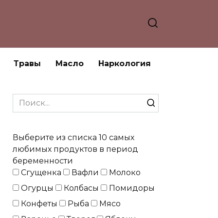
Травы
Масло
Наркология
Search
for:
Выберите из списка 10 самых
любимых продуктов в период
беременности
Сгущенка
Вафли
Молоко
Огурцы
Колбасы
Помидоры
Конфеты
Рыба
Мясо