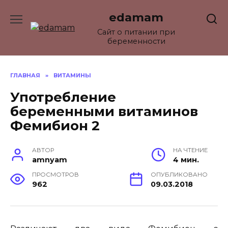
Перейти
edamam
к
содержанию
Сайт о питании при
беременности
ГЛАВНАЯ
»
ВИТАМИНЫ
Употребление
беременными витаминов
Фемибион 2
АВТОР
НА ЧТЕНИЕ
amnyam
4 мин.
ПРОСМОТРОВ
ОПУБЛИКОВАНО
962
09.03.2018