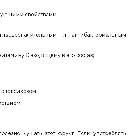
едующими свойствами:
тивовоспалительным и антибактериальным
витамину С входящему в его состав;
 с токсикозом;
йствием;
лезно кушать этот фрукт. Если употреблять