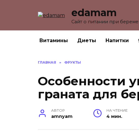
Перейти
edamam
к
содержанию
Сайт о питании при берем
Витамины
Диеты
Напитки
ГЛАВНАЯ
»
ФРУКТЫ
Особенности у
граната для б
АВТОР
НА ЧТЕНИЕ
amnyam
4 мин.