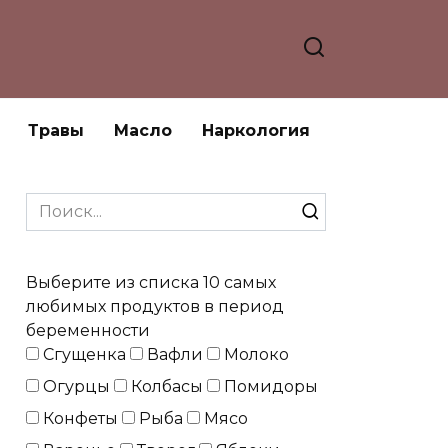
Травы
Масло
Наркология
Search
for:
Выберите из списка 10 самых
любимых продуктов в период
беременности
Сгущенка
Вафли
Молоко
Огурцы
Колбасы
Помидоры
Конфеты
Рыба
Мясо