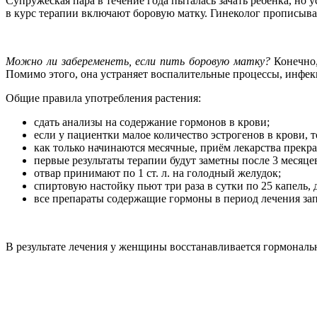
Супружеская пара в течение года пыталась зачать ребёнка, но 
в курс терапии включают боровую матку. Гинеколог прописыва
Можно ли забеременеть, если пить боровую матку?
Конечно,
Помимо этого, она устраняет воспалительные процессы, инфек
Общие правила употребления растения:
сдать анализы на содержание гормонов в крови;
если у пациентки малое количество эстрогенов в крови, 
как только начинаются месячные, приём лекарства прекр
первые результаты терапии будут заметны после 3 месяце
отвар принимают по 1 ст. л. на голодный желудок;
спиртовую настойку пьют три раза в сутки по 25 капель, 
все препараты содержащие гормоны в период лечения за
В результате лечения у женщины восстанавливается гормональ