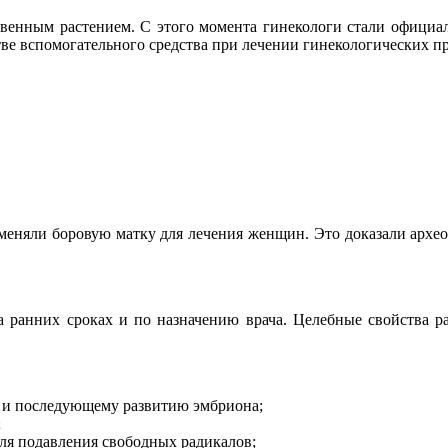
твенным растением. С этого момента гинекологи стали официал
стве вспомогательного средства при лечении гинекологических п
рименяли боровую матку для лечения женщин. Это доказали архе
 ранних сроках и по назначению врача. Целебные свойства ра
 и последующему развитию эмбриона;
;
ля подавления свободных радикалов;