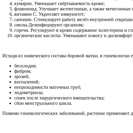
кумарин. Уменьшает свёртываемость крови;
флавоноид. Улучшает желчегонные, а также мочегонные 
витамин С. Укрепляет иммунитет;
сапонин. Стимулирует работу желёз внутренней секреции
смолы.Дезинфицируют организм;
горечи. Регулируют в крови содержание холестерина и г
органические кислоты. Уменьшают изжогу и дискомфорт 
Исходя из химического состава боровой матки, в гинекологии е
бесплодия;
фибром;
эрозий;
воспалений;
непроходимости маточных труб;
эндометриоза;
спаек после хирургического вмешательства;
сбои менструального цикла.
Помимо гинекологических заболеваний, растение применяют д