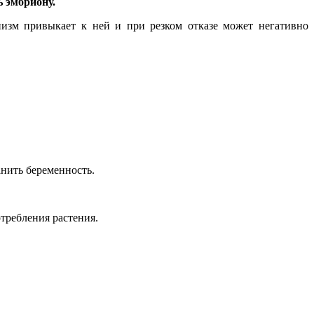
 эмбриону.
низм привыкает к ней и при резком отказе может негативно
анить беременность.
отребления растения.