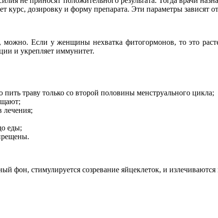
усилия не приносят положительного результата. Тогда врачи наз
ет курс, дозировку и форму препарата. Эти параметры зависят 
 можно. Если у женщины нехватка фитогормонов, то это раст
ции и укрепляет иммунитет.
то пить траву только со второй половины менструального цикла;
ащают;
в лечения;
до еды;
прещены.
ный фон, стимулируется созревание яйцеклеток, и излечиваются