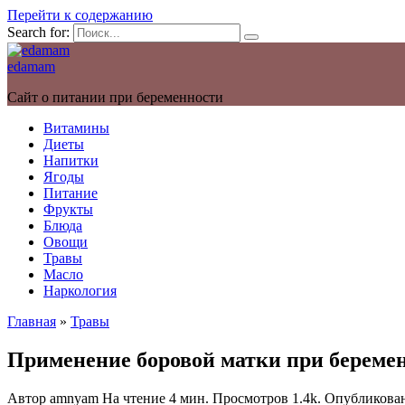
Перейти к содержанию
Search for:
edamam
Сайт о питании при беременности
Витамины
Диеты
Напитки
Ягоды
Питание
Фрукты
Блюда
Овощи
Травы
Масло
Наркология
Главная
»
Травы
Применение боровой матки при береме
Автор
amnyam
На чтение
4 мин.
Просмотров
1.4k.
Опубликова