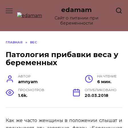
Перейти
edamam
к
содержанию
Сайт о питании при
беременности
ГЛАВНАЯ
»
ВЕС
Патология прибавки веса у
беременных
АВТОР
НА ЧТЕНИЕ
amnyam
6 мин.
ПРОСМОТРОВ
ОПУБЛИКОВАНО
1.6k.
20.03.2018
Как же часто женщины в положении слышат и