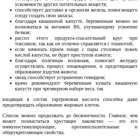
усвояемости других питательных веществ;
способствует доставке в организм железа, помогающего
плоду создать свои запасы;
благодаря квашенной капусте, беременным можно не
волноваться за витамин В6, улучшающему усвоение
белков;
рассол этого продукта-спасательный круг при
токсикозе, так как он отлично справляется с тошнотой;
если начинать прием пищи с пары столовых ложек
кислой капусты, не будет приступов изжоги;
благодаря полезным волокнам, помогает желудку
осуществлять процесс пищеварения, и предотвращает
образование вздутия живота;
овощ способствует устранению геморроя;
врачи рекомендуют беременным кушать квашеную
капусту при чрезмерном наборе веса, так
входящая в состав тартроновая кислота способна даже
предотвращать образование жировых клеток.
Список можно продолжать до бесконечности. Главное, чем
может похвастаться хрустящее лакомство — это его
иммуностимулирующие, противоспалительные и
общеукрепляющие свойства.