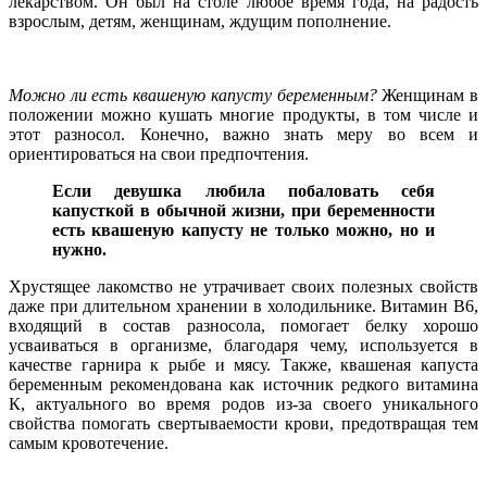
лекарством. Он был на столе любое время года, на радость
взрослым, детям, женщинам, ждущим пополнение.
Можно ли есть квашеную капусту беременным?
Женщинам в
положении можно кушать многие продукты, в том числе и
этот разносол. Конечно, важно знать меру во всем и
ориентироваться на свои предпочтения.
Если девушка любила побаловать себя
капусткой в обычной жизни, при беременности
есть квашеную капусту не только можно, но и
нужно.
Хрустящее лакомство не утрачивает своих полезных свойств
даже при длительном хранении в холодильнике. Витамин В6,
входящий в состав разносола, помогает белку хорошо
усваиваться в организме, благодаря чему, используется в
качестве гарнира к рыбе и мясу. Также, квашеная капуста
беременным рекомендована как источник редкого витамина
К, актуального во время родов из-за своего уникального
свойства помогать свертываемости крови, предотвращая тем
самым кровотечение.