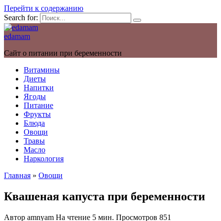
Перейти к содержанию
Search for:
edamam
Сайт о питании при беременности
Витамины
Диеты
Напитки
Ягоды
Питание
Фрукты
Блюда
Овощи
Травы
Масло
Наркология
Главная
»
Овощи
Квашеная капуста при беременности
Автор
amnyam
На чтение
5 мин.
Просмотров
851