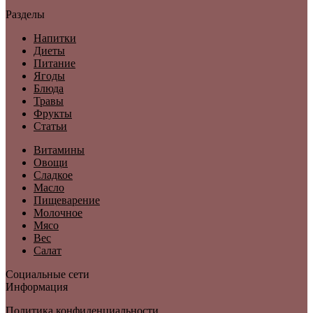
Разделы
Напитки
Диеты
Питание
Ягоды
Блюда
Травы
Фрукты
Статьи
Витамины
Овощи
Сладкое
Масло
Пищеварение
Молочное
Мясо
Вес
Салат
Социальные сети
Информация
Политика конфиденциальности