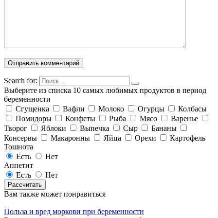
Search for:
Выберите из списка 10 самых любимых продуктов в период
беременности
Сгущенка
Вафли
Молоко
Огурцы
Колбасы
Помидоры
Конфеты
Рыба
Мясо
Варенье
Творог
Яблоки
Выпечка
Сыр
Бананы
Консервы
Макаронны
Яйца
Орехи
Картофель
Тошнота
Есть
Нет
Аппетит
Есть
Нет
Вам также может понравиться
Польза и вред моркови при беременности