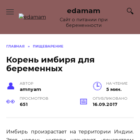
Перейти
edamam
к
содержанию
Сайт о питании при
беременности
ГЛАВНАЯ
»
ПИЩЕВАРЕНИЕ
Корень имбиря для
беременных
АВТОР
НА ЧТЕНИЕ
amnyam
5 мин.
ПРОСМОТРОВ
ОПУБЛИКОВАНО
651
16.09.2017
Имбирь произрастает на территории Индии.