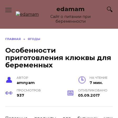
Перейти
edamam
к
содержанию
Сайт о питании при
беременности
ГЛАВНАЯ
»
ЯГОДЫ
Особенности
приготовления клюквы для
беременных
АВТОР
НА ЧТЕНИЕ
amnyam
7 мин.
ПРОСМОТРОВ
ОПУБЛИКОВАНО
937
05.09.2017