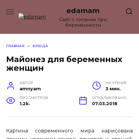
Перейти
edamam
к
содержанию
Сайт о питании при
беременности
ГЛАВНАЯ
»
БЛЮДА
Майонез для беременных
женщин
АВТОР
НА ЧТЕНИЕ
amnyam
3 мин.
ПРОСМОТРОВ
ОПУБЛИКОВАНО
1.2k.
07.03.2018
Картина современного мира нарисована