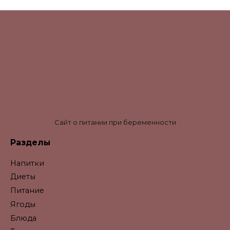
Сайт о питании при беременности
Разделы
Напитки
Диеты
Питание
Ягоды
Блюда