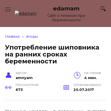
Перейти
edamam
к
содержанию
Сайт о питании при
беременности
ГЛАВНАЯ
»
ЯГОДЫ
Употребление шиповника
на ранних сроках
беременности
АВТОР
НА ЧТЕНИЕ
amnyam
4 мин.
ПРОСМОТРОВ
ОПУБЛИКОВАНО
673
20.07.2017